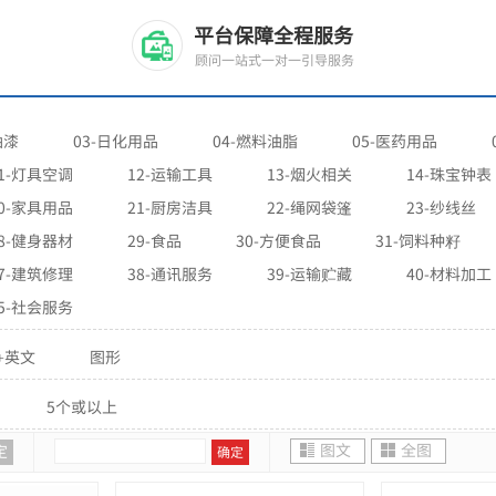
平台保障全程服务
顾问一站式一对一引导服务
油漆
03-日化用品
04-燃料油脂
05-医药用品
1-灯具空调
12-运输工具
13-烟火相关
14-珠宝钟表
0-家具用品
21-厨房洁具
22-绳网袋篷
23-纱线丝
8-健身器材
29-食品
30-方便食品
31-饲料种籽
7-建筑修理
38-通讯服务
39-运输贮藏
40-材料加工
5-社会服务
+英文
图形
5个或以上
图文
全图
定
确定