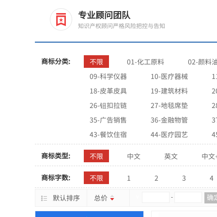
专业顾问团队
知识产权顾问严格风险把控与告知
商标分类:
不限
01-化工原料
02-颜料
09-科学仪器
10-医疗器械
1
18-皮革皮具
19-建筑材料
2
26-钮扣拉链
27-地毯席垫
2
35-广告销售
36-金融物管
3
43-餐饮住宿
44-医疗园艺
4
商标类型:
不限
中文
英文
中文
商标字数:
不限
1
2
3
4
确
默认排序
总价
￥
-