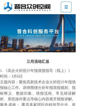
三月活动汇总
1.
《高企火炬统计年报填报指导（线上）》
时间：
3月6日
主题内容：聚焦高新技术企业火炬统计年报填
报核心工作。讲师围绕火炬年报填报规则、指
标释义、数据归集、填报流程、常见错误解
析、系统操作要点等核心内容展开细致讲解。
服务成效：
覆盖多家辖区内科技型企业。有